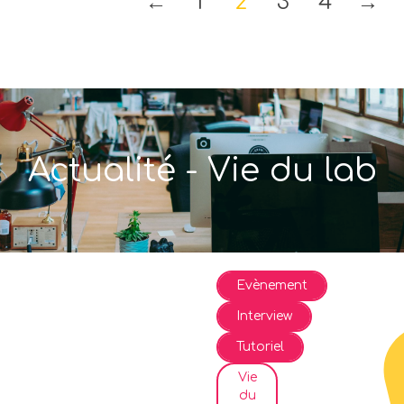
←
1
2
3
4
→
Actualité - Vie du lab
Evènement
Interview
Tutoriel
Vie
du