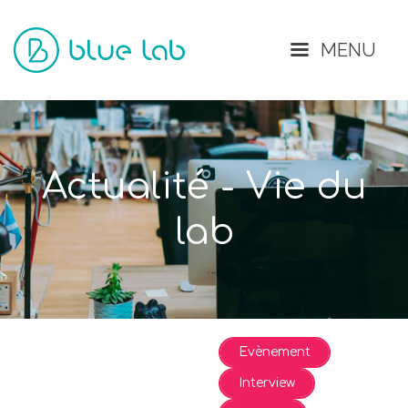
Fermer
MENU
Actualité - Vie du
lab
Evènement
Interview