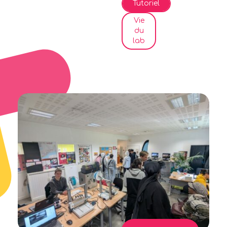
Tutoriel
Vie
du
lab