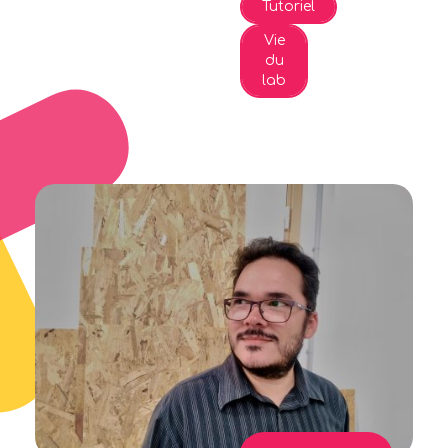
Tutoriel
Vie
du
lab