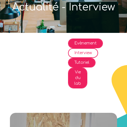
Actualité - Interview
Evènement
Interview
Tutoriel
Vie
du
lab