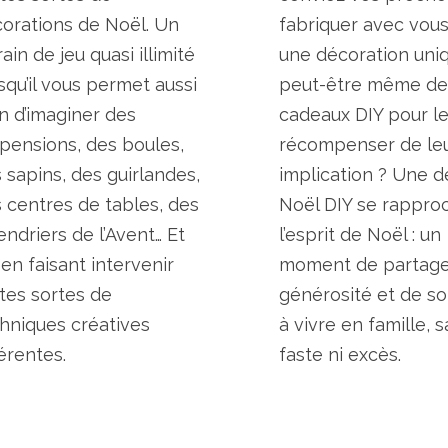
orations de Noël. Un
fabriquer avec vou
rain de jeu quasi illimité
une décoration uniq
squ’il vous permet aussi
peut-être même des
n d’imaginer des
cadeaux DIY pour l
pensions, des boules,
récompenser de le
 sapins, des guirlandes,
implication ? Une 
 centres de tables, des
Noël DIY se rappro
endriers de l’Avent… Et
l’esprit de Noël : un
 en faisant intervenir
moment de partage
tes sortes de
générosité et de sol
hniques créatives
à vivre en famille, 
férentes.
faste ni excès.