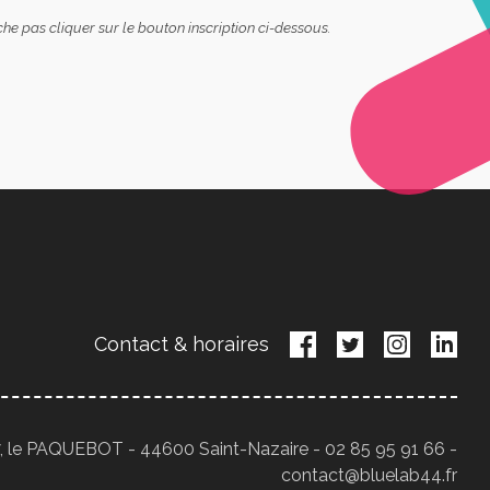
che pas cliquer sur le bouton inscription ci-dessous.
Contact & horaires
, le PAQUEBOT - 44600 Saint-Nazaire - 02 85 95 91 66 -
contact@bluelab44.fr