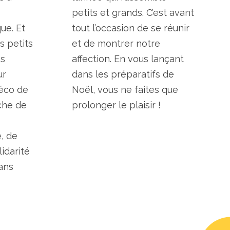
s
petits et grands. C’est avant
ue. Et
tout l’occasion de se réunir
 petits
et de montrer notre
es
affection. En vous lançant
ur
dans les préparatifs de
déco de
Noël, vous ne faites que
che de
prolonger le plaisir !
, de
idarité
sans