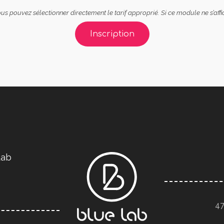
s pouvez sélectionner directement le tarif approprié. Si ce module ne s’affi
Inscription
Lab
47