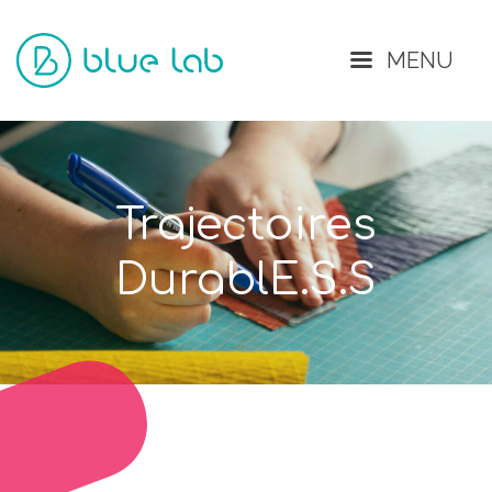
Fermer
MENU
Trajectoires
DurablE.S.S