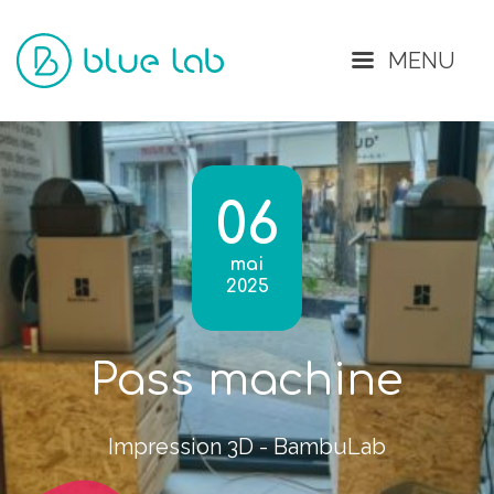
Fermer
MENU
06
mai
2025
Pass machine
Impression 3D - BambuLab