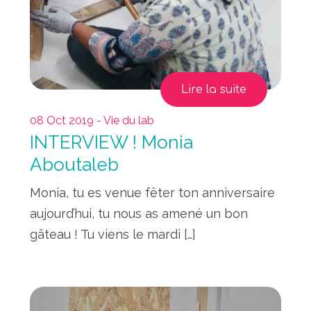
Lire la suite
08 Oct 2019 - Vie du lab
INTERVIEW ! Monia
Aboutaleb
Monia, tu es venue fêter ton anniversaire
aujourd’hui, tu nous as amené un bon
gâteau ! Tu viens le mardi […]