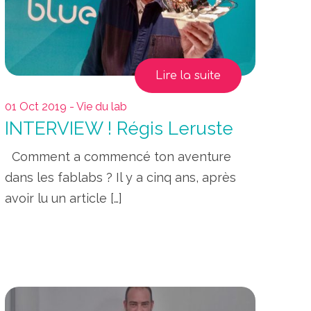
Lire la suite
01 Oct 2019 - Vie du lab
INTERVIEW ! Régis Leruste
Comment a commencé ton aventure
dans les fablabs ? Il y a cinq ans, après
avoir lu un article […]