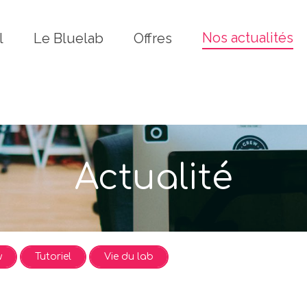
Fermer
Nos actualités
l
Le Bluelab
Offres
Actualité
w
Tutoriel
Vie du lab