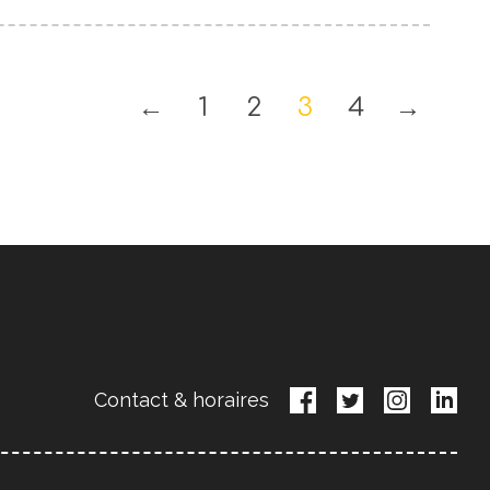
←
1
2
3
4
→
Contact & horaires