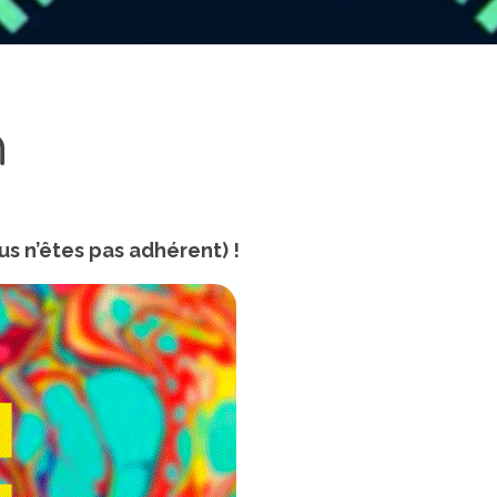
h
s n’êtes pas adhérent) !