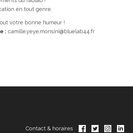
ments du fablab !
cation en tout genre.
rtout votre bonne humeur !
e :
camille.yeye.monsini@bluelab44.fr
Contact & horaires