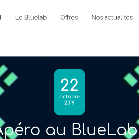
Fermer
l
Le Bluelab
Offres
Nos actualités
22
octobre
2019
Apéro au BlueLab 