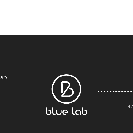
Lab
47