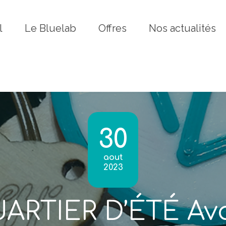
Fermer
l
Le Bluelab
Offres
Nos actualités
30
aout
2023
ARTIER D’ÉTÉ Ava