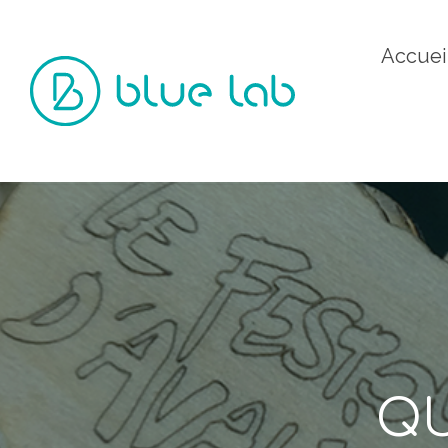
Accuei
QU